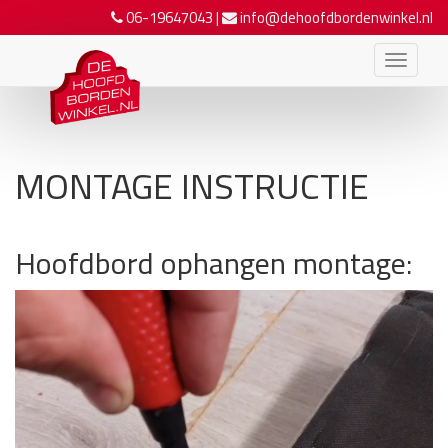
06-19647043
|
info@dehoofdbordenwinkel.nl
MONTAGE INSTRUCTIE
Hoofdbord ophangen montage:
Videospeler