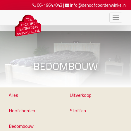
06-19647043
|
info@dehoofdbordenwinkel.nl
BEDOMBOUW
Alles
Uitverkoop
Hoofdborden
Stoffen
Bedombouw