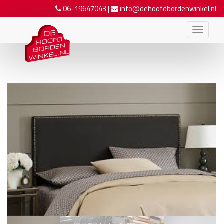
06-19647043
|
info@dehoofdbordenwinkel.nl