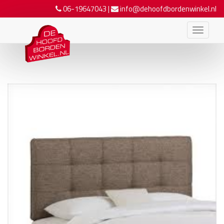
06-19647043
|
info@dehoofdbordenwinkel.nl